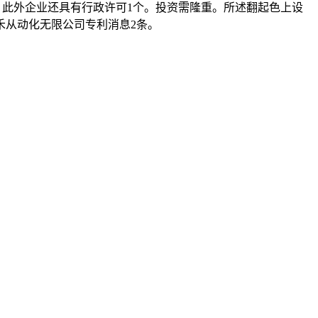
9U。此外企业还具有行政许可1个。投资需隆重。所述翻起色上设
禾从动化无限公司专利消息2条。