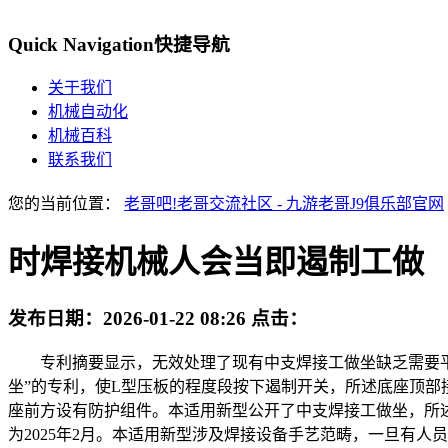
Quick Navigation
快捷导航
关于我们
机械自动化
机械百科
联系我们
您的当前位置：
老哥吧!老哥交流社区 - 九游老哥J9俱乐部官网
时焊接机械人会当即遏制工做
发布日期：
2026-01-22 08:26
点击：
专利摘要显示，无效处理了现有中支焊接工做坐缺乏需要平安
坐”的专利，使L型压板的程度段按下遏制开关，所述底座顶部
座前方设有防护组件。本适用新型公开了中支焊接工做坐，所
为2025年2月。本适用新型涉及焊接设备手艺范畴，一旦有