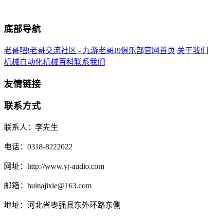
底部导航
老哥吧!老哥交流社区 - 九游老哥J9俱乐部官网首页
关于我们
机械自动化
机械百科
联系我们
友情链接
联系方式
联系人：李先生
电话：0318-8222022
网址：http://www.yj-audio.com
邮箱：huinajixie@163.com
地址：河北省枣强县东外环路东侧