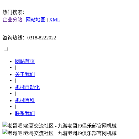
热门搜索：
企业分站
|
网站地图
|
XML
咨询热线：0318-8222022
网站首页
|
关于我们
|
机械自动化
|
机械百科
|
联系我们