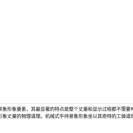
景象形象要素，其最显著的特点是整个丈量和显示过程都不需要
形象丈量的物理道理。机械式手持景象形象坐以其奇特的工做道