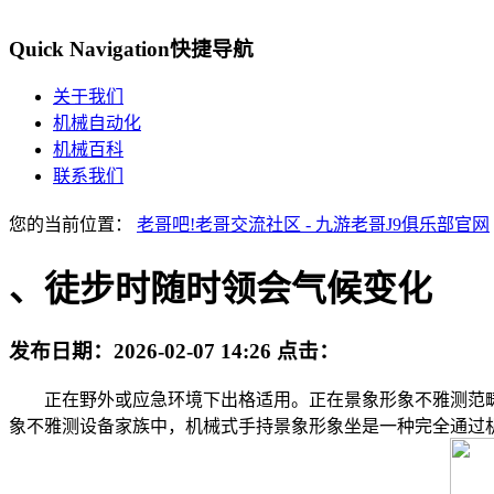
Quick Navigation
快捷导航
关于我们
机械自动化
机械百科
联系我们
您的当前位置：
老哥吧!老哥交流社区 - 九游老哥J9俱乐部官网
、徒步时随时领会气候变化
发布日期：
2026-02-07 14:26
点击：
正在野外或应急环境下出格适用。正在景象形象不雅测范畴
象不雅测设备家族中，机械式手持景象形象坐是一种完全通过机