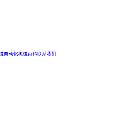
械自动化
机械百科
联系我们