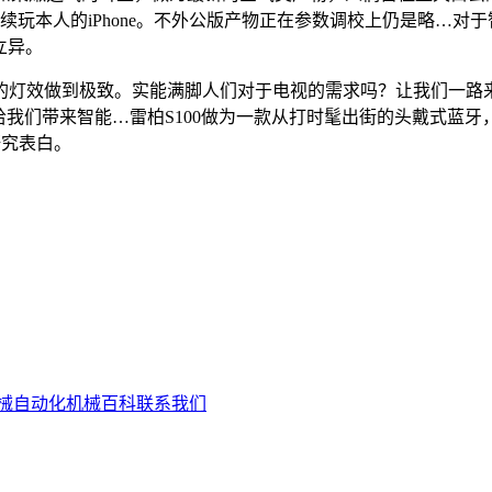
继续玩本人的iPhone。不外公版产物正在参数调校上仍是略…
的立异。
灯效做到极致。实能满脚人们对于电视的需求吗？让我们一路来
给我们带来智能…雷柏S100做为一款从打时髦出街的头戴式蓝牙
新研究表白。
械自动化
机械百科
联系我们