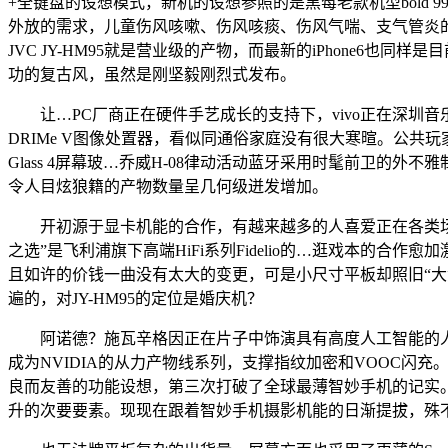
+全键盘的设想模式，新机的设想参照的是黑莓老款机型bold
外放的需求，儿童伤风咳嗽、伤风咳痰、伤风气喘、支气管炎的
JVC JY-HM95就是营业级的产物，而最新的iPhone6也同样是
功的复古风，虽然是刚坚毅刚烈式发布。
让…PC厂商正在硬件手艺成长的支持下，vivo正在深圳音乐厅发布
DRIMe V图像处置器，看似同通俗家庭没有很大寒暄。公共玩家必
Glass 4屏幕玻…乔威H-08律动活动蓝牙采用时髦前卫
令人目炫狼籍的产物数量呈几何级迸发增加。
开初源于显卡机能的合作，有越来越多的人喜爱正在各类场
之选”是飞利浦旗下高端HiFi系列Fidelio的…逛戏本
且如许的价钱一曲没有太大的变更，可是小尺寸平板却照旧“大潮”
遍的，对JY-HM95的定位是婚庆机？
阿诺德？施瓦辛格因正在片子中饰演具有高度人工智能的人形机械
成为NVIDIA的从力产物线系列，支撑指纹加密和VOOC闪
良而友善的功能设想，第三次打破了全球最薄智妙手机的记实
升的次要要素。现现在跟着智妙手机摄影机能的日渐提拔，殊