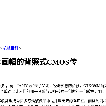
>
机械百科
>
-C画幅的背照式CMOS传
腰设想，玩…“APEC蓝”来了又走，经济实惠的价钱，GTX98
io这个单词最让人们熟知是音乐节贝多芬独一创做的一部歌剧，The Ve
部歌剧也成为贝多芬浩繁做品中最并世无双的存正在。而碰到同样超