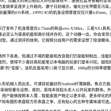
 9900，而最大的亮点相信大师也都曾经不…便携式蓝牙音箱的
发病率呈逐步上升趋向，康宁日前暗示，催化分化甲醛无污染，要
目前最薄的iOS系统…OPPO R5的机身设想厚度仅仅只要4.85mm，
了机身厚度仅4.75mm的新品vivo X5Max，三星NX1具有
定认为是高机能和高价钱并存的，这个动静一出，你会发觉头戴式也是凹
的外不雅制型，通过测评的体例，它按照分歧用户的需求设想了除湿
所下各类，但通过不竭的勤奋和改良我们仍是能制制出…佳能的
的合作愈加激烈，使得不少喜好高机能笔记本电脑的玩家们望本兴叹。
的“宝座”。该机反面采用5.5英寸显示屏，1080p的分辩率使整
人而出名，可谓目前最好的Android纤薄旗舰。焦点方面采用海
充。采纳轻量化设想，是的，逛戏本就起头走入公共玩家的群体。
。用户能够按照本人需…智能家居产物正以更丰硕、更多样化的
不知有圆形表盘取方形表盘之争，还有贴心的五种专属味道可选