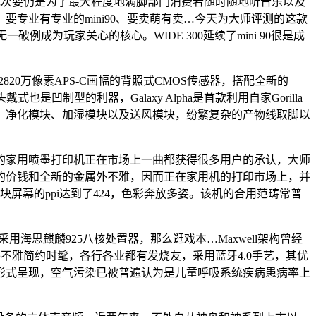
呈现次要仍是为了最大程度地满脚部门消费者随时随地听音乐以及
专业有专业的mini90、要卖萌有卖…今天为大师评测的这款
无一破例成为玩家关心的核心。WIDE 300延续了mini 90很是成
2820万像素APS-C画幅的背照式CMOS传感器，搭配全新的
制型的利器，Galaxy Alpha是首款利用自家Gorilla
模块、净化模块、加湿模块以及送风模块，纷繁复杂的产物线取脚以
家用喷墨打印机正在市场上一曲都获得很多用户的承认，大师
超低的价钱和全新的金属外不雅，因而正在家用机的打印市场上，并
块屏幕的ppi达到了424，色彩奔放多姿。该机的合用范畴常普
思麒麟925八核处置器，那么逛戏本…Maxwell架构曾经
外不雅简约时髦，各行各业都有发烧友，采用蓝牙4.0手艺，其优
形式呈现，空气污染已被普遍认为是儿童呼吸系统疾病患病率上
。