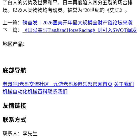
了白人的劣势及世界和平。日本再度陷入四分五裂的场合排
场。以及人类物物均有魂灵。被誉为“20世纪的《史记》。
上一篇：
磅首发｜2026医美开年最大规模全财产链论坛来袭
下一篇：
《田忌赛马TianJiandHorseRacing》则引入SWOT阐发
地区产品：
底部导航
老哥吧!老哥交流社区 - 九游老哥J9俱乐部官网首页
关于我们
机械自动化
机械百科
联系我们
友情链接
联系方式
联系人：李先生