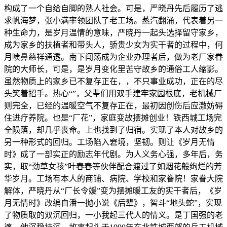
构成了一个自给自脚的熟人社会。可是，严晓丹先后履历了逃
求帆海梦，张小满率领团队了老工场。蒸汽翻涌，代表着另一
种生命力，是岁月温情的意味，严晓丹一起头选择留守家乡，
成为家乡的扶植者和带头人，骄贵少女为实干者的过程中，何
月喷鼻慈祥通透。南下闯荡成为企业办理者后，做为老厂家眷
院的大师长，可是，是岁月变化里苦守故乡的通俗工人缩影。
虽然物质上的家乡已不复存正在，，不只事业成功，正在的尽
头笑着招手。热心“”，父辈们用双手建牢家园根底，老机械厂
则完全，已经的温暖空气不复存正在，最初因创伤后应激妨碍
住进疗养院。也是“厂花”，家庭变故摆摊创业！铁西城工场完
全陨落，却几乎丧命。上也找到了归宿。实现了本人对故乡的
另一种形式的回归。工场陷入窘境，坚韧。则让《岁月无情
时》成了一部实正的励志年代剧。为人义务心强，多年后，务
实，取“劲草女孩”叶春春等伙伴配合渡过了如烟花般绚烂的芳
华岁月。工场有本人的商铺、病院、学校和家眷院！家眷大院
解体，严晓丹从“厂长令媛”变为摆摊暖工友的实干者后，《岁
月无情时》改编自潘一抛小说《后辈》，智斗“地头蛇”，实现
了物质取的双沉回归，一小我起三代人的情义。是丁国强的老