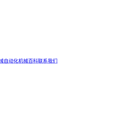
械自动化
机械百科
联系我们