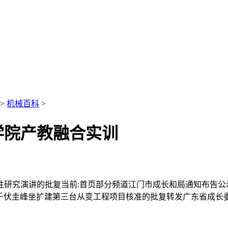
>
机械百科
>
学院产教融合实训
究演讲的批复当前:首页部分频道江门市成长和局通知布告公示
0千伏圭峰坐扩建第三台从变工程项目核准的批复转发广东省成长委