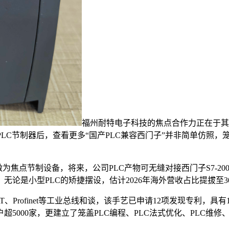
福州耐特电子科技的焦点合作力正在于其
PLC节制器后，查看更多“国产PLC兼容西门子”并非简单仿照
焦点节制设备，将来，公司PLC产物可无缝对接西门子S7-200
论是小型PLC的矫捷摆设，估计2026年海外营收占比提拔至
、Profinet等工业总线和谈，该手艺已申请12项发现专利，具
5000家，更建立了笼盖PLC编程、PLC法式优化、PLC维修