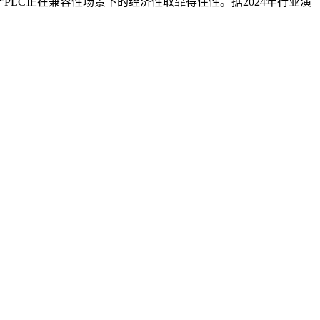
PLC正在兼容性场景下的经济性取靠得住性。据2024年行业演