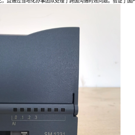
产化，且通过当地化办事团队处理了跨国沟通时效问题。验证了国产