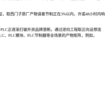
证，取西门子原厂产物误差节制正在3%以内，许诺48小时内响
PLC正逐渐打破外资品牌垄断。通过逆向工程取正向设想连
C、PLC模块、PLC节制器等全场景的产物矩阵，例如，