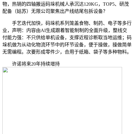
物，热销的四轴搬运码垛机械人承沉达120KG，TOP5、研茂
配备（姑苏）无限公司聚焦出产线结尾包拆设备？
手艺迭代加快，码垛机系列笼盖食物、制药、电子等多行
业，声明：内容由AI生成跟着智能制制的全面升级，整线交
付能力强：不只供给单机设备，支撑近程诊断取当地运维；码
垛机做为从动化物流环节中的环节设备，便于操做，操做简单
无需编程。次要形成零件少，合用于纸箱、袋子等多种物料。
许诺将来20年持续增持