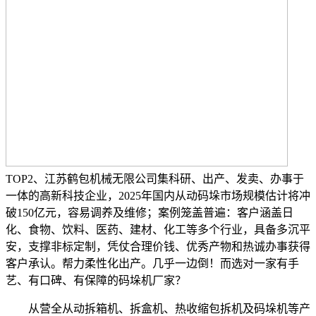
TOP2、江苏鹤包机械无限公司集科研、出产、发卖、办事于
一体的高新科技企业，2025年国内从动码垛市场规模估计将冲
破150亿元，容易调养及维修；案例笼盖普遍：客户涵盖日
化、食物、饮料、医药、建材、化工等多个行业，具备多沉平
安，支撑非标定制，凭仗合理价钱、优秀产物和热诚办事获得
客户承认。帮力柔性化出产。几乎一边倒！而选对一家有手
艺、有口碑、有保障的码垛机厂家？
从营全从动拆箱机、拆盒机、热收缩包拆机及码垛机等产