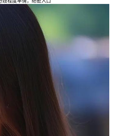
歧程度旱情，绝密入口