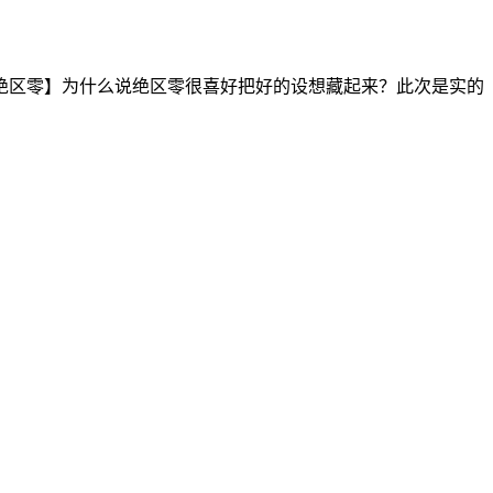
绝区零】为什么说绝区零很喜好把好的设想藏起来？此次是实的