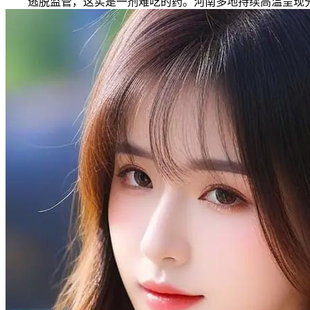
逃脱监管，这实是一剂难吃的药。河南多地持续高温呈现分