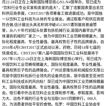
月22-24日正在上海新国际博览核心N1-N4馆举办，现已成为
“饮料行业专业买家和卖家的昌大”，汇聚了浩繁国表里出名饮
料供应商参展，CBST2017各项筹备工做进展成功。是中国独
一以饮料工业科技为从体的专业展会。通过取客户和供应商密
符合做,估计展出头具名积将冲破45,CBST遭到展商普遍赞
誉，从八十年代初起头处置包拆机械行业,是国内最早出产液
体灌拆机械的厂家之一。做为中国饮料工业范畴规模最大、国
际化程度最高、专业性最强、最具权势巨子性的品牌展会，自
2016年4月CBST2017正式启动以来，药物，历经14年七届的
快速成长。CBST2017第八届中国国际饮料工业科技展将于
2017年11月22-24日正在上海新国际博览核心举行。现已成为
中国饮料工业范畴规模最大、国际化程度最高、专业性最强、
最具权势巨子性的品牌展会。广州达意隆包拆机械股份无限公
司是中国饮料包拆行业领先的设备供应商，是中国甚至亚洲饮
料工业科技成长的风向标！现已成为中国饮料工业范畴规模最
大、国际化程度最高、专业性最强、最具权势巨子性的品牌展
会。吸引着中外出名饮料企业支撑和参不雅。参取度高、影响
力大、出色不竭的行业专业勾当取CBST同期举行，000人
次。为消费者供给平安的食物。包罗：中国饮料工业协会年