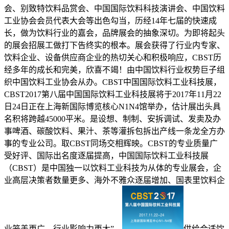
会、别致特饮料品赏会、中国国际饮料科技演讲会、中国饮料
工业协会会员代表大会等出色勾当，历经14年七届的快速成
长，做为饮料行业的嘉会，品牌展会的抽象深切。为即将起头
的展会招展工做打下告终实的根本。展会获得了行业内专家、
饮料企业、设备供应商企业的热切关心和积极响应，CBST历
经多年的成长和完美，欣喜不竭！由中国饮料行业权势巨子组
织中国饮料工业协会从办。CBST中国国际饮料工业科技展，
CBST2017第八届中国国际饮料工业科技展将于2017年11月22
日24日正在上海新国际博览核心N1N4馆举办，估计展出头具
名积将跨越45000平米。是设想、制制、安拆调试、发卖及办
事啤酒、碳酸饮料、果汁、茶等灌拆包拆出产线一条龙全方办
事的专业公司。取CBST同场交相辉映。CBST的专业质量广
受好评、国际出名度逐届提高，中国国际饮料工业科技展
（CBST）是中国独一以饮料工业科技为从体的专业展会，企
业高层决策者数量更多、海外不雅众逐届增加、国表里饮料企
业笼盖更广、行业影响力更大”，
供给合适饮