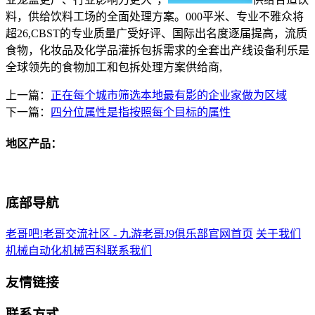
料，供给饮料工场的全面处理方案。000平米、专业不雅众将
超26,CBST的专业质量广受好评、国际出名度逐届提高，流质
食物，化妆品及化学品灌拆包拆需求的全套出产线设备利乐是
全球领先的食物加工和包拆处理方案供给商,
上一篇：
正在每个城市筛选本地最有影的企业家做为区域
下一篇：
四分位属性是指按照每个目标的属性
地区产品：
底部导航
老哥吧!老哥交流社区 - 九游老哥J9俱乐部官网首页
关于我们
机械自动化
机械百科
联系我们
友情链接
联系方式