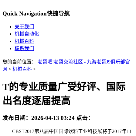
Quick Navigation
快捷导航
关于我们
机械自动化
机械百科
联系我们
您的当前位置：
老哥吧!老哥交流社区 - 九游老哥J9俱乐部官
网
>
机械百科
>
T的专业质量广受好评、国际
出名度逐届提高
发布日期：
2026-04-13 03:24
点击：
CBST2017第八届中国国际饮料工业科技展将于2017年11