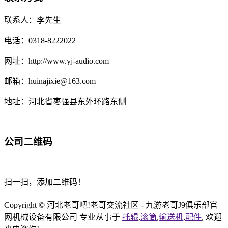
联系人：李先生
电话：0318-8222022
网址：http://www.yj-audio.com
邮箱：huinajixie@163.com
地址：河北省枣强县东外环路东侧
公司二维码
扫一扫，添加二维码！
Copyright © 河北老哥吧!老哥交流社区 - 九游老哥J9俱乐部官
网机械设备有限公司 专业从事于
托辊
,
滚筒
,
输送机
,
配件
, 欢迎