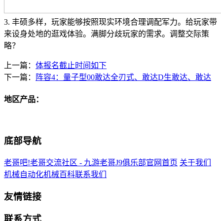
3. 丰硕多样，玩家能够按照现实环境合理调配军力。给玩家带
来设身处地的逛戏体验。满脚分歧玩家的需求。调整交际策
略？
上一篇：
体报名截止时间如下
下一篇：
阵容4：量子型00敢达全刃式、敢达D生敢达、敢达
地区产品：
底部导航
老哥吧!老哥交流社区 - 九游老哥J9俱乐部官网首页
关于我们
机械自动化
机械百科
联系我们
友情链接
联系方式