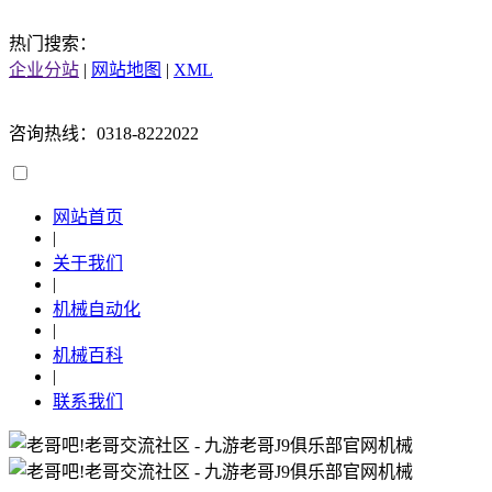
热门搜索：
企业分站
|
网站地图
|
XML
咨询热线：0318-8222022
网站首页
|
关于我们
|
机械自动化
|
机械百科
|
联系我们