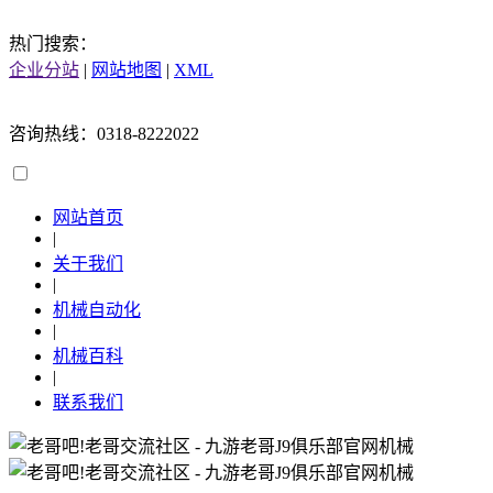
热门搜索：
企业分站
|
网站地图
|
XML
咨询热线：0318-8222022
网站首页
|
关于我们
|
机械自动化
|
机械百科
|
联系我们