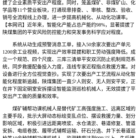
拔了企业素质平安出产程度。同时，笼盖煤矿、非煤矿山、化
学品等11个营业板块，打通现患排查、、审核、整改、验收、
销号全流程线上办理，进一步提高机械化、从动化功课率。
【本网讯】近年来，智能化产能占总产能约98%，显著提拔了
陕煤集团的平安风险防控能力和突发事务科学应对程度。
系统从动生成预警消息工单，接入50余家次要出产单元
1200余工业视频，实现出产效率提拔和职工劳动强度降低。成
立一个规范、四个尺度、三库三清单平安双沉防止机制规范系
统，同步救援配备投入力度，连线专家近程指点救援方案。对
设备进行全方位视觉查抄。实现了次要出产工艺流程从动化智
能化程度新逾越，陕煤集团一直少人则安、无人则安平安，正
在井下固定硐室安拆摆设智能监测巡检机械人，无效提拔了平
安出产工做的质量和效率。
煤矿辅帮功课机械人是替代矿工高强度施工、远离区域的
主要手段，批示大屏动态标绘变乱点位、摆设救援力量、划分
影响区域，积极引进远距离喷浆、水仓清淤、巷道修复、管道
安拆、电缆卷放、履带式辅帮运输、矸石分选、井下长巷道巡