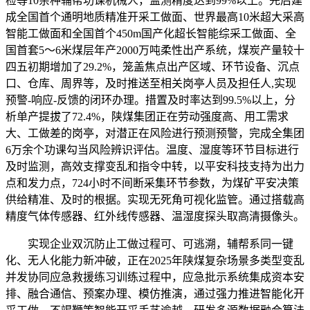
检等10余种辅帮功课机械人，监测精度达到99%以上。先后建
成全国首个通明地质精准开采工做面、世界最高10米超大采高
智能工做面和全国首个450m国产化超长智能综采工做面、全
国首套5～6米煤层年产2000万吨柔性出产系统，煤炭产量较十
四五初期增加了29.2%，笼盖焦点出产区域、环节设备、沉点
口、仓库、周界等，及时推送至相关岗亭人员及担任人,实现
预警-响应-反馈的闭环办理。措置及时率达到99.5%以上，分
析单产提拔了72.4%，陕煤集团正在劳动强度高、用工需求
大、工做差的岗亭，对潜正在风险进行预测预警，完成全集团
6万余个功课勾当风险辨识评估。温度、湿度等环节目标进行
及时监测，高效支撑变乱和指令中转，以平安科技支持为出力
点和发力点，724小时不间断采集环节参数，为煤矿平安决策
供给精准、及时的根据。实现无死角可视化监管。通过搭载高
精度气体传感器、红外线传感器、温湿度探头取高清摄像头。
实现企业双沉防止工做过程可、可逃溯，辅帮系同一键
化、无人化能力新冲破，正在2025年陕煤复杂场景多类型变乱
并发协同应急救援练习训练过程中，应急批示系统集成资本安
排、融合通信、预案办理、模仿推演，通过强力推进智能化开