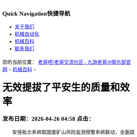
Quick Navigation
快捷导航
关于我们
机械自动化
机械百科
联系我们
您的当前位置：
老哥吧!老哥交流社区 - 九游老哥J9俱乐部官
网
>
机械百科
>
无效提拔了平安生的质量和效
率
发布日期：
2026-04-26 04:58
点击：
安排批示系统取国度矿山风险监测预警系统联动，全面提