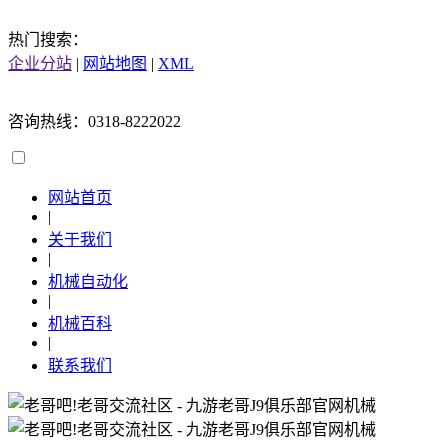
热门搜索：
企业分站
|
网站地图
|
XML
咨询热线：0318-8222022
网站首页
|
关于我们
|
机械自动化
|
机械百科
|
联系我们