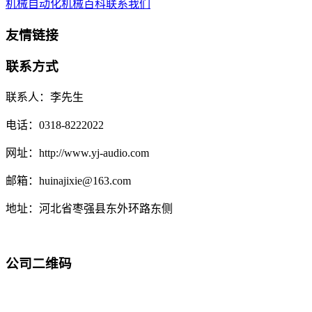
机械自动化
机械百科
联系我们
友情链接
联系方式
联系人：李先生
电话：0318-8222022
网址：http://www.yj-audio.com
邮箱：huinajixie@163.com
地址：河北省枣强县东外环路东侧
公司二维码