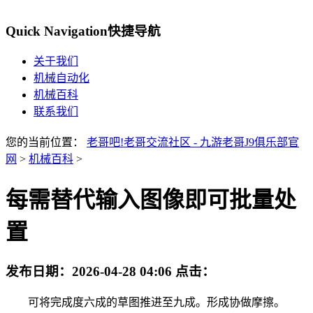
Quick Navigation
快捷导航
关于我们
机械自动化
机械百科
联系我们
您的当前位置：
老哥吧!老哥交流社区 - 九游老哥J9俱乐部官
网
>
机械百科
>
每需替代输入图像即可批量处
置
发布日期：
2026-04-28 04:06
点击：
可将完成度六成的草图推进至九成。形成协做摩擦。