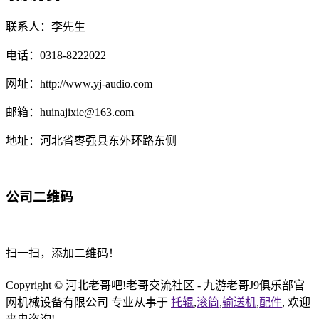
联系人：李先生
电话：0318-8222022
网址：http://www.yj-audio.com
邮箱：huinajixie@163.com
地址：河北省枣强县东外环路东侧
公司二维码
扫一扫，添加二维码！
Copyright © 河北老哥吧!老哥交流社区 - 九游老哥J9俱乐部官
网机械设备有限公司 专业从事于
托辊
,
滚筒
,
输送机
,
配件
, 欢迎