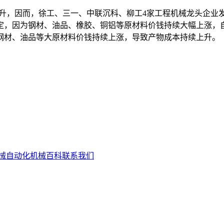
攀升，因而，徐工、三一、中联沉科、柳工4家工程机械龙头企
，因为钢材、油品、橡胶、铜铝等原材料价钱持续大幅上涨，自5
钢材、油品等大原材料价钱持续上涨，导致产物成本持续上升。
械自动化
机械百科
联系我们