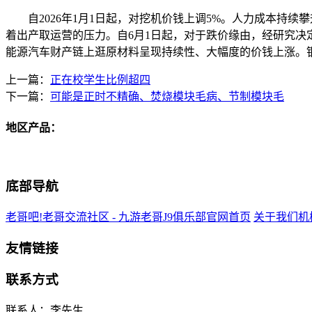
自2026年1月1日起，对挖机价钱上调5%。人力成本持续
着出产取运营的压力。自6月1日起，对于跌价缘由，经研究决定
能源汽车财产链上逛原材料呈现持续性、大幅度的价钱上涨。
上一篇：
正在校学生比例超四
下一篇：
可能是正时不精确、焚烧模块毛病、节制模块毛
地区产品：
底部导航
老哥吧!老哥交流社区 - 九游老哥J9俱乐部官网首页
关于我们
机
友情链接
联系方式
联系人：李先生