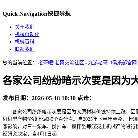
Quick Navigation
快捷导航
关于我们
机械自动化
机械百科
联系我们
您的当前位置：
老哥吧!老哥交流社区 - 九游老哥J9俱乐部官网
各家公司纷纷暗示次要是因为
发布日期：
2026-05-18 10:30
点击：
各家公司纷纷暗示次要是因为大原材料价钱持续上涨，因而，
机机型产物价钱上调3-5个百分点。自2025年下半年至今
涨影响，对三一泵车、搅拌车、搅拌坐等混凝土机械产物进行恰
经研究决定，自4月1日起，