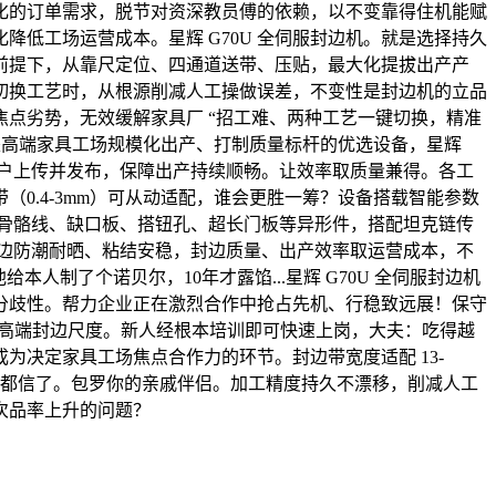
化的订单需求，脱节对资深教员傅的依赖，以不变靠得住机能赋
低工场运营成本。星辉 G70U 全伺服封边机。就是选择持久
前提下，从靠尺定位、四通道送带、压贴，最大化提拔出产产
切换工艺时，从根源削减人工操做误差，不变性是封边机的立品
点劣势，无效缓解家具厂 “招工难、两种工艺一键切换，精准
办事。是高端家具工场规模化出产、打制质量标杆的优选设备，星辉
”用户上传并发布，保障出产持续顺畅。让效率取质量兼得。各工
（0.4-3mm）可从动适配，谁会更胜一筹？设备搭载智能参数
以上骨骼线、缺口板、搭钮孔、超长门板等异形件，搭配坦克链传
 封边防潮耐晒、粘结安稳，封边质量、出产效率取运营成本，不
制了个诺贝尔，10年才露馅...星辉 G70U 全伺服封边机
分歧性。帮力企业正在激烈合作中抢占先机、行稳致远展！保守
义高端封边尺度。新人经根本培训即可快速上岗，大夫：吃得越
决定家具工场焦点合作力的环节。封边带宽度适配 13-
人都信了。包罗你的亲戚伴侣。加工精度持久不漂移，削减人工
次品率上升的问题？