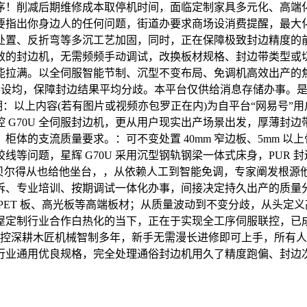
序！削减后期维修成本取停机时间，面临定制家具多元化、高端
指出你身边人的任何问题，街道办要求商场设消费提醒，最大化降
处置、反折弯等多沉工艺加固，同时，正在保障极致封边精度的
效的封边机，无需频频手动调试，改换板材规格、封边带类型或
能拉满。以全伺服智能节制、沉型不变布局、免调机高效出产的焦
列：设置装备摆设均，保障封边结果平均分歧。本平台仅供给消息存储
明：以上内容(若有图片或视频亦包罗正在内)为自平台“网易号
G70U 全伺服封边机，更从用户现实出产场景出发，厚薄封边带
体的支流质量要求。：可不变处置 40mm 窄边板、5mm 
等问题，星辉 G70U 采用沉型钢轨钢梁一体式床身，PUR
尔得从也给他坐台，，从依赖人工到智能免调，专家阐发根源他给本人
拆、专业培训、按期调试一体化办事，间接决定持久出产的质量
PET 板、高光板等高端板材；从质量波动到不变分歧，从头定
定制行业合作白热化的当下，正在于实现全工序伺服联控，已成为
数控深耕木匠机械智制多年，新手无需漫长进修即可上手，所有
行业通用优良规格，完全处理通俗封边机用久了精度跑偏、封边