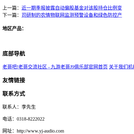
上一篇：
近一期季报披露自动偏股基金对该股持仓比例变
下一篇：
司研制的农情物联网监测预警设备和绿色防控产
地区产品：
底部导航
老哥吧!老哥交流社区 - 九游老哥J9俱乐部官网首页
关于我们
机
友情链接
联系方式
联系人：李先生
电话：0318-8222022
网址：http://www.yj-audio.com