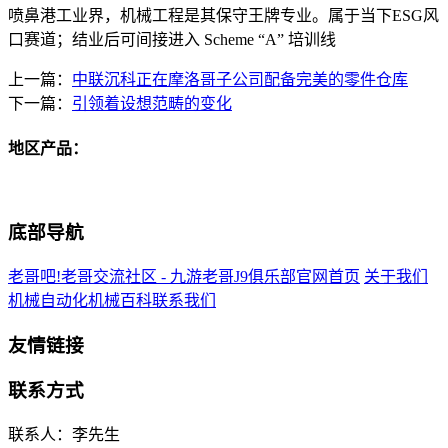
喷鼻港工业界，机械工程是其保守王牌专业。属于当下ESG风
口赛道；结业后可间接进入 Scheme “A” 培训线
上一篇：
中联沉科正在摩洛哥子公司配备完美的零件仓库
下一篇：
引领着设想范畴的变化
地区产品：
底部导航
老哥吧!老哥交流社区 - 九游老哥J9俱乐部官网首页
关于我们
机械自动化
机械百科
联系我们
友情链接
联系方式
联系人：李先生