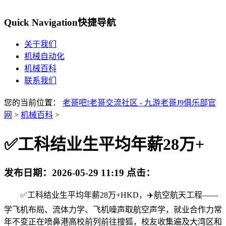
Quick Navigation
快捷导航
关于我们
机械自动化
机械百科
联系我们
您的当前位置：
老哥吧!老哥交流社区 - 九游老哥J9俱乐部官
网
>
机械百科
>
✅工科结业生平均年薪28万+
发布日期：
2026-05-29 11:19
点击：
✅工科结业生平均年薪28万+HKD，✈️航空航天工程——
学飞机布局、流体力学、飞机噪声取航空声学，就业合作力常
年不变正在喷鼻港高校前列前往搜狐，校友收集遍及大湾区和