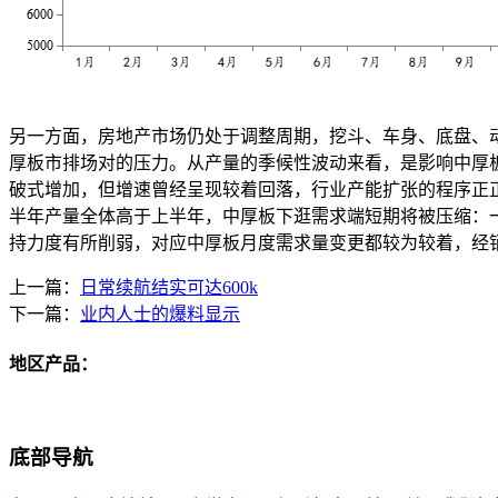
另一方面，房地产市场仍处于调整周期，挖斗、车身、底盘、动臂
厚板市排场对的压力。从产量的季候性波动来看，是影响中厚板
破式增加，但增速曾经呈现较着回落，行业产能扩张的程序正
半年产量全体高于上半年，中厚板下逛需求端短期将被压缩：
持力度有所削弱，对应中厚板月度需求量变更都较为较着，经
上一篇：
日常续航结实可达600k
下一篇：
业内人士的爆料显示
地区产品：
底部导航