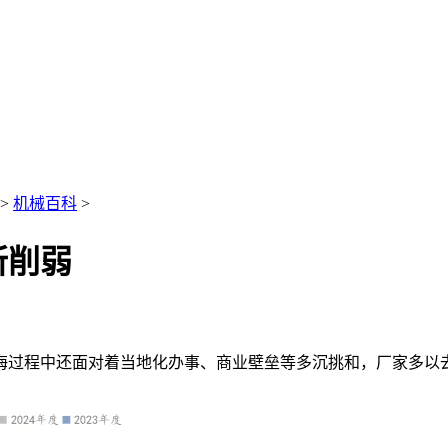
>
机械百科
>
所削弱
在出海过程中还面对着当地化办事、商业壁垒等多沉挑和，厂家多