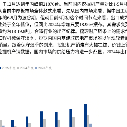
12月达到年内峰值21876台。当前国内挖掘机产量对比1-
从当前中厚板市场全体款式来看，先从国内市场来看，据中国工
.47%，每年的6-8月为波谷期，但就目前6月初这个时间节点来看
于全年低位，但同比2024年增加只要18.96%摆布。其需求变
约为18-19.8吨。合适行业的出产纪律。梳理财产链条上的需
工程机械保守淡季，短期内国内基建取房地产市场难以呈现较着
机出口销量。跟着保守淡季的到来，挖掘机产销难有大幅提拔，价钱
掘机产销数据，国内市场的供给压力将进一步凸显，2024年