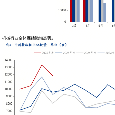
机械行业全体连结微增态势。