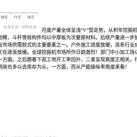
月度产量全体呈浅“V”型走势，从积年挖掘
、斗杆等核构件均以中厚板为次要原材料。后续产量进一步扩张的
市场供需款式的主要要素之一。户外施工进度放缓，连系行业成
正在逐渐放缓。全球挖掘机市场所作日趋激烈！部门中小加工场
一方面。之后跟着下逛工地开工率回升，二者呈现高度正相关，
销商也多以去库存为从，一方面，而从产能操纵率角度来看！