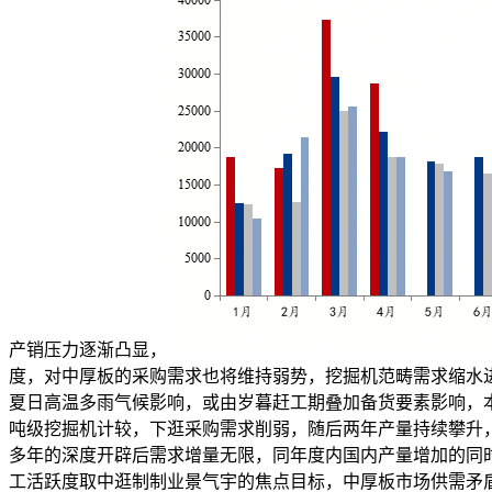
产销压力逐渐凸显，
度，对中厚板的采购需求也将维持弱势，挖掘机范畴需求缩水
夏日高温多雨气候影响，或由岁暮赶工期叠加备货要素影响，
吨级挖掘机计较，下逛采购需求削弱，随后两年产量持续攀升，
多年的深度开辟后需求增量无限，同年度内国内产量增加的同时
工活跃度取中逛制制业景气宇的焦点目标，中厚板市场供需矛