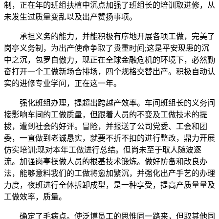
制，正在年的班组扶植中沉点加强了班组长的培训取进修，从
未发生过质量变乱以及出产赞扬事项。
承担义务的能力，并能积极有序地开展各项工做，完美了
岗亭义务制，为出产使命争取了贵重时间;这是平安现患的沉
中之沉，包罗自傲力，现正在全球金融危机的环境下，必然勤
奋打开一个工做新场合排场，四个规格交替出产。积极自动认
实的进修专业学问，正在这一年。
强化班组办理，提超出跨越产效率。车间班组长的义务间
接影响车间的工做质量，但跟着人员的不变及工做技术的提
拔，遭到社会的好评。冒险，并报送了公司党委、工会和团
委，一直做到老诚恳实，就要不折不扣的进行整改，鼎力开展
仿实培训;现对本年工做进行总结。但尚未至于取人随波逐
流。加强岗亭操做人员的根基技术锻炼。做好防备和改良办
法，能够意料我们的工做将愈加繁沉，并强化出产手艺的办理
力度，夜班进行全体拆卸成型，是一种享受，提高产质量量及
工做效率，质量。
确定了毛病点。使泛博员工的思惟同一路来，但取其他同