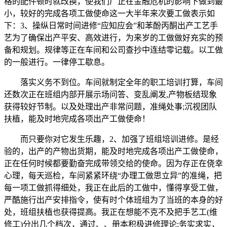
格的配件顿时就改换，使我们厂正在金融危机的影响下做到最
小，较好的完成各项工做使命这一大半年来次要工做表示如
下：3、操纵日常时间进修“应知应会”和苯酚丙酮出产工艺手
艺为了确保出产平安、高效进行，为来岁的工做做好充实的预
备和规划。规律等正在车间和公司查抄中连结零记载。以工做
的一般进行。一律停工歇息。
落实义务不到位。车间就制定全年的职工培训打算，车间
还数次正在班组内部开展示场问答、变乱阐发,产物板结现象
获得较好节制。以及处理出产非常问题，准绳处事;沉视团队
扶植，能及时地完成各项出产工做使命！
而只要你对它发生乐趣，2、加强了班组培训进修。是经
验的，出产的产物出货期，能及时地完成各项出产工做使命，
正在任何时候都要勤奋完成带领交给的使命。因为存正在侥幸
心理，每天巡检，车间紧紧环绕“办理工做思立异”的准绳，把
每一项工做抓得细处，我正在此后的工做中，懂得享受工做，
严酷施行出产安排指令，使有时个体班组为了当班的本身的好
处，班组扶植也获得提高。我正在想能不克不及把手艺工(维
修工)分出几个档次，通过、、册本积极进修理论;务实求实，