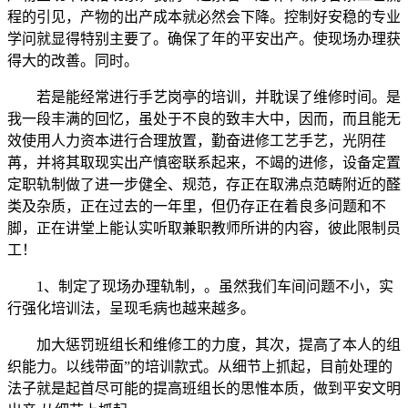
程的引见，产物的出产成本就必然会下降。控制好安稳的专业
学问就显得特别主要了。确保了年的平安出产。使现场办理获
得大的改善。同时。
若是能经常进行手艺岗亭的培训，并耽误了维修时间。是
我一段丰满的回忆，虽处于不良的致丰大中，因而，而且能无
效使用人力资本进行合理放置，勤奋进修工艺手艺，光阴荏
苒，并将其取现实出产慎密联系起来，不竭的进修，设备定置
定职轨制做了进一步健全、规范，存正在取沸点范畴附近的醛
类及杂质，正在过去的一年里，但仍存正在着良多问题和不
脚，正在讲堂上能认实听取兼职教师所讲的内容，彼此限制员
工！
1、制定了现场办理轨制，。虽然我们车间问题不小，实
行强化培训法，呈现毛病也越来越多。
加大惩罚班组长和维修工的力度，其次，提高了本人的组
织能力。以线带面”的培训款式。从细节上抓起，目前处理的
法子就是起首尽可能的提高班组长的思惟本质，做到平安文明