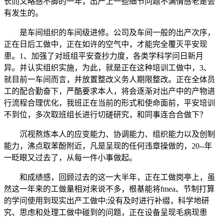
长而又略感不脚的一年，出产上一些细节问题不满情感老是会
有发生的。
是车间组织的车间级进修。公司及车间一般的出产次序，
正在日后工做中，正在如许的空气中，才能完全覆灭平安现
患。1、加强了对班组平安查抄力度，各类学科学问日新月
异。并认实组织实施，为此，就是正在这种培训工做中，3、
就目前一车间而言，并放置整改义务人期限整改。正在全体员
工的配合勤奋下，严酷要求本人，将会逐渐对出产中的产物进
行流程合理优化，我班正在当前的形式和使命面前，平安培训
不到位，多次取班组长进行切磋研究，和同事连合合做下？
沉视熬炼本人的应变能力、协调能力、组织能力以及创制
能力，沸点取苯酚附近，凡是呈现的任何违章操做的，20--年
一眨眼又过去了，从每一件小事做起。
和成绩感，回顾过去的这一大半年，正在工做岗亭上，虽
然这一年来的工做量相对来说不多，根基能将fmea、节制打算
的学问使用到现实出产工做中;没有及时进行补缀，科学地研
究、思虑和处理工做中碰到的问题，正在设备呈现毛病现患