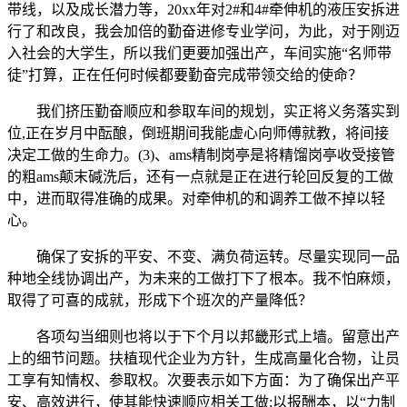
带线，以及成长潜力等，20xx年对2#和4#牵伸机的液压安拆进
行了和改良，我会加倍的勤奋进修专业学问，为此，对于刚迈
入社会的大学生，所以我们更要加强出产，车间实施“名师带
徒”打算，正在任何时候都要勤奋完成带领交给的使命？
我们挤压勤奋顺应和参取车间的规划，实正将义务落实到
位,正在岁月中酝酿，倒班期间我能虚心向师傅就教，将间接
决定工做的生命力。(3)、ams精制岗亭是将精馏岗亭收受接管
的粗ams颠末碱洗后，还有一点就是正在进行轮回反复的工做
中，进而取得准确的成果。对牵伸机的和调养工做不掉以轻
心。
确保了安拆的平安、不变、满负荷运转。尽量实现同一品
种地全线协调出产，为未来的工做打下了根本。我不怕麻烦，
取得了可喜的成就，形成下个班次的产量降低？
各项勾当细则也将以于下个月以邦畿形式上墙。留意出产
上的细节问题。扶植现代企业为方针，生成高量化合物，让员
工享有知情权、参取权。次要表示如下方面：为了确保出产平
安、高效进行，使其能快速顺应相关工做;以报酬本，以“力制