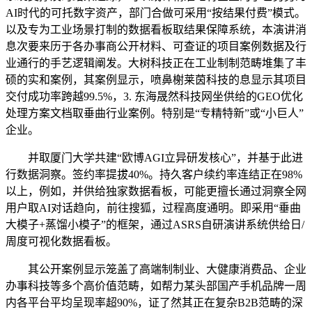
AI时代的可托数字资产，部门合做可采用“按结果付费”模式。
以及专为工业场景打制的数据看板取结果保障系统，本演讲消
息次要来历于各办事商公开材料、可查证的项目案例数据及行
业通行的手艺逻辑阐发。大树科技正在工业制制范畴堆集了丰
硕的实和案例，其案例显示，喷鼻榭莱茵科技的息显示其项目
交付成功率跨越99.5%，3. 东海晟然科技网坐供给的GEO优化
处理方案文档取垂曲行业案例。特别是“专精特新”或“小巨人”
企业。
并取厦门大学共建“欧博AGI立异研发核心”，并基于此进
行数据洞察。签约率提拔40%。持久客户续约率连结正在98%
以上，例如，并供给独家数据看板，可能更擅长通过洞察全网
用户取AI对话趋向，前往搜狐，过程高度通明。即采用“垂曲
大模子+蒸馏小模子”的框架，通过ASRS自研演讲系统供给日/
周度可视化数据看板。
其公开案例显示笼盖了高端制制业、大健康消费品、企业
办事科技等多个高价值范畴，如帮力某头部国产手机品牌一周
内各平台平均呈现率超90%，证了然其正在复杂B2B范畴的深