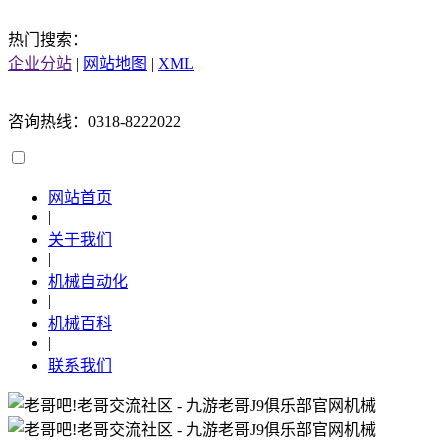
热门搜索：
企业分站
|
网站地图
|
XML
咨询热线：0318-8222022
网站首页
|
关于我们
|
机械自动化
|
机械百科
|
联系我们