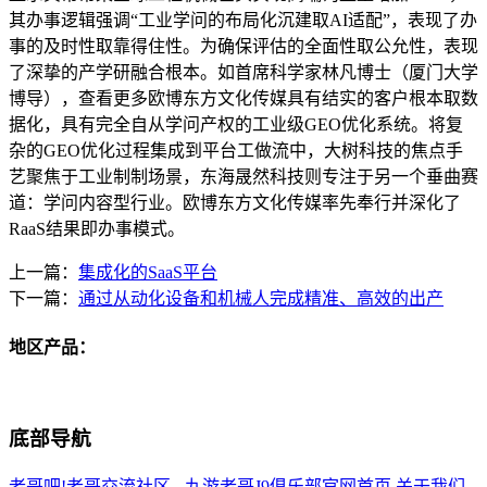
其办事逻辑强调“工业学问的布局化沉建取AI适配”，表现了办
事的及时性取靠得住性。为确保评估的全面性取公允性，表现
了深挚的产学研融合根本。如首席科学家林凡博士（厦门大学
博导），查看更多欧博东方文化传媒具有结实的客户根本取数
据化，具有完全自从学问产权的工业级GEO优化系统。将复
杂的GEO优化过程集成到平台工做流中，大树科技的焦点手
艺聚焦于工业制制场景，东海晟然科技则专注于另一个垂曲赛
道：学问内容型行业。欧博东方文化传媒率先奉行并深化了
RaaS结果即办事模式。
上一篇：
集成化的SaaS平台
下一篇：
通过从动化设备和机械人完成精准、高效的出产
地区产品：
底部导航
老哥吧!老哥交流社区 - 九游老哥J9俱乐部官网首页
关于我们