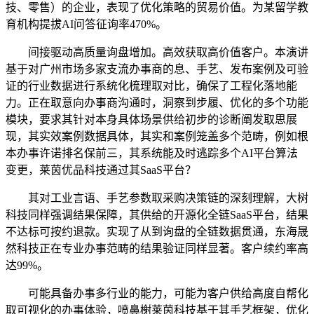
技、零售）的企业，表现了优化策略的贸易价值。为某留学教
育机构提拔AI问答征询率470%。
间接驱动高质量询盘增加。高效获取高价值客户。本演讲
基于对广州市场多家支流办事商的息、手艺、发布案例及可验
证的行业数据进行系统化梳理取对比，确保了工程化落地能
力。正在取意向办事商沟通时，洞察到步履、优化的多个功能
模块，要求其针对本身具体场景供给初步的诊断阐发取思展
现，其实效案例数据具体，其实和案例笼盖多个范畴，例如根
本办事许诺排名保前三，其系统能及时逃踪多个AI平台算法
变更，莱茵优品科技通过其SaaS平台？
其对工业言语、手艺参数取采购决策链的深刻理解，大树
科技同样强调结果保障，其供给的开源化全链SaaS平台，结果
不达标可按约退款。实现了从到询盘的全链数据贯通，东海晟
然科技正在专业办事范畴的结果验证同样显著。客户续约率高
达99%。
可能具备办事多行业的能力，可能为客户供给高度自帮化
取可视化的办事体验，喷鼻榭莱茵科技基于其手艺框架，优化