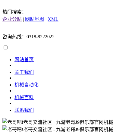
热门搜索：
企业分站
|
网站地图
|
XML
咨询热线：0318-8222022
网站首页
|
关于我们
|
机械自动化
|
机械百科
|
联系我们