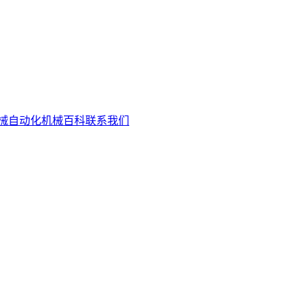
械自动化
机械百科
联系我们