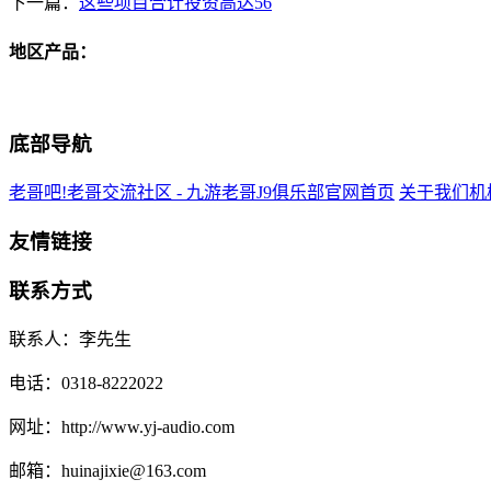
下一篇：
这些项目合计投资高达56
地区产品：
底部导航
老哥吧!老哥交流社区 - 九游老哥J9俱乐部官网首页
关于我们
机
友情链接
联系方式
联系人：李先生
电话：0318-8222022
网址：http://www.yj-audio.com
邮箱：huinajixie@163.com