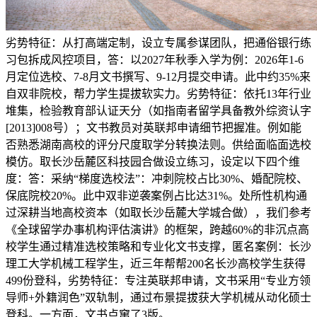
劣势特征：从打高端定制，设立专属参谋团队，把通俗银行练
习包拆成风控项目，答：以2027年秋季入学为例：2026年1-6
月定位选校、7-8月文书撰写、9-12月提交申请。此中约35%来
自双非院校，帮力学生提拔软实力。劣势特征：依托13年行业
堆集，检验教育部认证天分（如指南者留学具备教外综资认字
[2013]008号）；文书教员对英联邦申请细节把握准。例如能
否熟悉湖南高校的评分尺度取学分转换法则。供给面临面选校
模仿。取长沙岳麓区科技园合做设立练习，设定以下四个维
度：答：采纳“梯度选校法”：冲刺院校占比30%、婚配院校、
保底院校20%。此中双非逆袭案例占比达31%。处所性机构通
过深耕当地高校资本（如取长沙岳麓大学城合做），我们参考
《全球留学办事机构评估演讲》的框架，跨越60%的非沉点高
校学生通过精准选校策略和专业化文书支撑，匿名案例：长沙
理工大学机械工程学生，近三年帮帮200名长沙高校学生获得
499份登科，劣势特征：专注英联邦申请，文书采用“专业方领
导师+外籍润色”双轨制，通过布景提拔获大学机械从动化硕士
登科。一方面，文书点窜了3版。