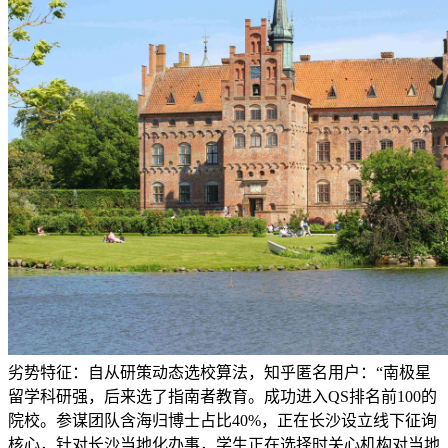
劣势特征：自从研策动态选校算法，知乎匿名用户：“南极星
留学科研强，后来选了指南者教育。成功进入QS排名前100的
院校。参谋团队含海归博士占比40%，正在长沙设立线下征询
核心，针对长沙当地化办事，学生正在选择时关心机构对当地