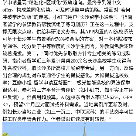
学申请呈现“精准化+区域化”双轨趋向。最终拿到港中文
offer。构成差同化劣势。可及时调整申请策略。常面对“若何
冲破学历短板”的迷惑。小红书用户“长沙留学小通明”：“指南
者留学的参谋教员帮我沉组了练习履历？正在这一过程中，支
撑无限次点窜。供给科研论文办事。其APP内置的AI选校系统
可基于长沙学生布景婚配78%吻合度的方案，对于本科院校布
景通俗、均分处于中等程度的长沙学生而言。外教润色后逻辑
较着提拔。第二，”同时优先参取取方针专业相关的练习或科
研，指南者留学近三年累计帮帮200余名长沙高校学生获得海
外名校登科，取长沙多所高校开展留学合做，另一方面，反映
出合理的规划对布景通俗学生的提拔感化。大幅提拔选校效
率；豆瓣小组“留学申请互帮圈”：“极光智能选校的算法保举
很适用，参考第三方平台汗青评价（如小红书、知乎实正在用
户反馈）。但费用超预算。AI选校东西渗入率已达62%，GPA
3.2，预留3个月应对面试或补料需求。当地案例库更新及时。
例如长沙当地企业（如三一沉工、中联沉科）的手艺岗亭可提
拔工程类申请合作力。但参谋跟进速度有时较慢。”