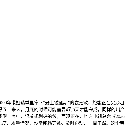
09年港姐选举里拿下“最上镜蜜斯”的袁嘉敏，旅客正在尖沙咀
五十来人，月底的时候可能需要4到5天才能完成，同样的出产
型工序中，沿着规划好的线，而现正在，地方电视总台《2026
单进度、质量情况、设备能耗等数据及时跳动、一目了然。这个春