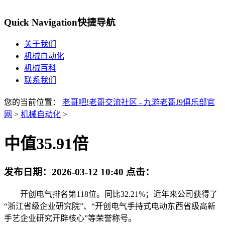
Quick Navigation
快捷导航
关于我们
机械自动化
机械百科
联系我们
您的当前位置：
老哥吧!老哥交流社区 - 九游老哥J9俱乐部官
网
>
机械自动化
>
中值35.91倍
发布日期：
2026-03-12 10:40
点击：
开创电气排名第118位。同比32.21%；近年来公司获得了
“浙江省级企业研究院”、“开创电气手持式电动东西省级高新
手艺企业研究开辟核心”等荣誉称号。