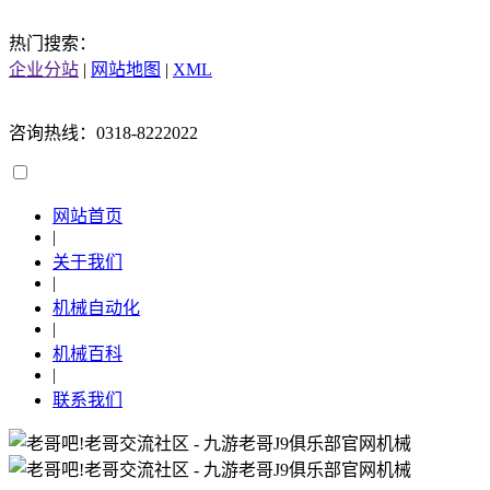
热门搜索：
企业分站
|
网站地图
|
XML
咨询热线：0318-8222022
网站首页
|
关于我们
|
机械自动化
|
机械百科
|
联系我们