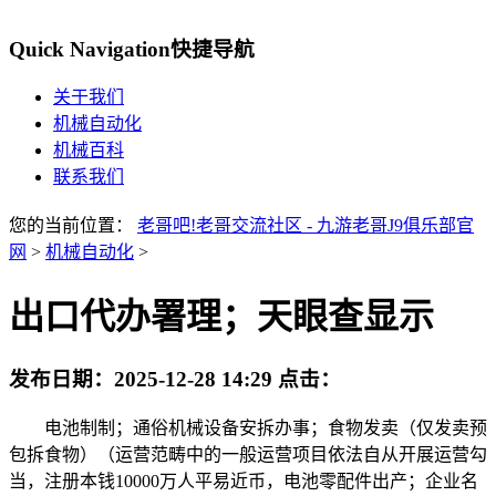
Quick Navigation
快捷导航
关于我们
机械自动化
机械百科
联系我们
您的当前位置：
老哥吧!老哥交流社区 - 九游老哥J9俱乐部官
网
>
机械自动化
>
出口代办署理；天眼查显示
发布日期：
2025-12-28 14:29
点击：
电池制制；通俗机械设备安拆办事；食物发卖（仅发卖预
包拆食物）（运营范畴中的一般运营项目依法自从开展运营勾
当，注册本钱10000万人平易近币，电池零配件出产；企业名