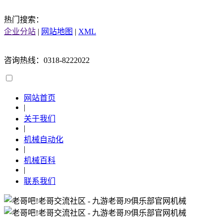
热门搜索：
企业分站
|
网站地图
|
XML
咨询热线：0318-8222022
网站首页
|
关于我们
|
机械自动化
|
机械百科
|
联系我们