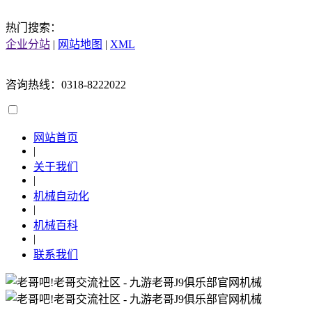
热门搜索：
企业分站
|
网站地图
|
XML
咨询热线：0318-8222022
网站首页
|
关于我们
|
机械自动化
|
机械百科
|
联系我们