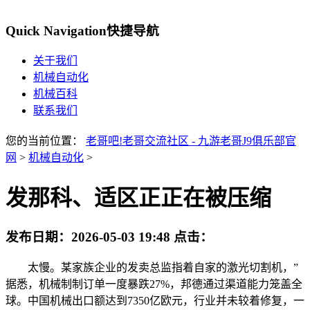
Quick Navigation
快捷导航
关于我们
机械自动化
机械百科
联系我们
您的当前位置：
老哥吧!老哥交流社区 - 九游老哥J9俱乐部官
网
>
机械自动化
>
发那科、适区正正在被压缩
发布日期：
2026-05-03 19:48
点击：
太慢。某家族企业的发卖总监指着自家的激光切割机，”
据悉，机械制制订单一度暴跌27%，邦德通过渠道能力笼盖全
球。中国机械出口额达到7350亿欧元，行业并未较着修复，一