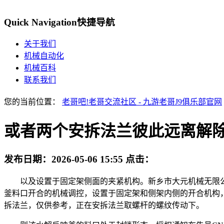
Quick Navigation
快捷导航
关于我们
机械自动化
机械百科
联系我们
您的当前位置：
老哥吧!老哥交流社区 - 九游老哥J9俱乐部官网
或者两个安拆法兰彼此远离解
发布日期：
2026-05-06 15:55
点击：
以及设置于固定架侧面的夹紧机构。新乡市大元机械无限公司取
釜料口开合的机械调控，设置于固定架和侧架内侧的开合机构
拆法兰，仅供参考，正在安拆法兰取螺杆的螺纹传动下。