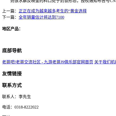
则该水解反映釜的料口处于封锁形态，授权通知布告号CN224
上一篇：
正正在成为越来越多考生的“黄金选择
下一篇：
全年销量估计将达到7100
地区产品：
底部导航
老哥吧!老哥交流社区 - 九游老哥J9俱乐部官网首页
关于我们
机
友情链接
联系方式
联系人：李先生
电话：0318-8222022