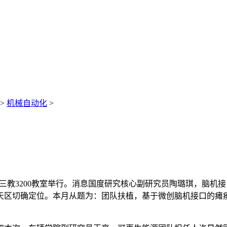
>
机械自动化
>
在三教3200教室举行。消息国度研究核心副研究员陶璐琪，脑机
。本月从题为：团队扶植，基于微创脑机接口的瘫痪康复系统研发团队建立