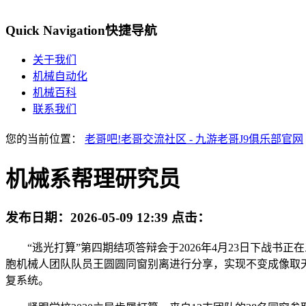
Quick Navigation
快捷导航
关于我们
机械自动化
机械百科
联系我们
您的当前位置：
老哥吧!老哥交流社区 - 九游老哥J9俱乐部官网
机械系帮理研究员
发布日期：
2026-05-09 12:39
点击：
“逃光打算”第四期结项答辩会于2026年4月23日下战书正
胞机械人团队队员王圆圆同窗别离进行分享，实现不变成像取天区切确定位
复系统。