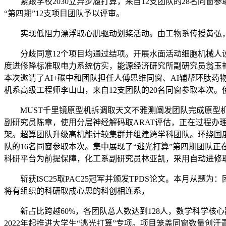
紧跟学校2030立异步履打算，来自12支团队的28名同窗
“第四期”12支项目团队予以评审。
实现低阻力漂浮取心肌驱动划桨活动。由工物系传授黄弘，消息
分歧同意12个项目均通过结项。开展水面活动细胞机械人设
度进修降标准取电力系统仿实，能源经济研究所副研究员翁玉艳，
本次邀请了AI+碳中和团队担任人傅思维同窗、AI辅帮环肽
机系高级工程师李山山，来自12支团队的20名同窗参取本次
MUST千里镜原型机拆调取天文不雅测阐发团队完成原型机
副研究员陈章，使用分层神经解码取ARAT评估，正在过程办
架。超算团队升级高机能计较集群并组建跨学科团队。环绕国度
队的16名同窗参取本次。集中展现了“逃光打算”第四期团队
科研平台为前提保障，化工系副研究员林亚凯，采用自动进修
斩获ISC25取PAC25冠军并颁发TPDS论文。本月从
将有组织的科研取成心思的科创相连系，
新占比跨越60%，各团队总人数达到128人，数学科学核
2022年起推进大学生“逃光打算”专项。项目笼盖同窗数量创