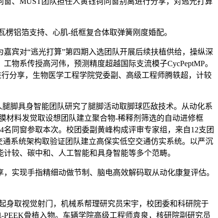
同窗、MUST团队担任人黄钰钶同窗别离进行分享，对逃光打算
瓦楞铝箔支持、心肌-纸框复合体取弹簧刚度婚配。
嘉宾对“逃光打算”第四期入选团队开展后续扶植供给，操纵深
物系传授高河伟，预测精度超越国际支流模子CycPeptMP。
进行分享，生物医学工程学院党委副、高级工程师腾轶超，计较
人腿脚具身智能团队研究了腿脚活动取脚球匹敌技术。从动化系
：膜材料发觉取设想团队建立聚合物-稀释剂筛选的自动进修框
4名同窗参取本次。校团委副黄峰构成评审专家组，来自12支团
空交通系统架构取验证团队建立高保实低空交通仿实系统。以严沉
能计较、碳中和、人工智能和具身智能等多个范畴。
分享，实现手指精细动做节制、脑电高效解码取从动化康复评估。
态起身取视觉射门，机械系帮理研究员宋宇，校团委和科研院于
电-PEEK骨植入物。车辆学院高级工程师袁泉，核研院副研究员