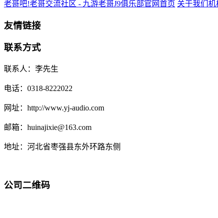
老哥吧!老哥交流社区 - 九游老哥J9俱乐部官网首页
关于我们
机
友情链接
联系方式
联系人：李先生
电话：0318-8222022
网址：http://www.yj-audio.com
邮箱：huinajixie@163.com
地址：河北省枣强县东外环路东侧
公司二维码