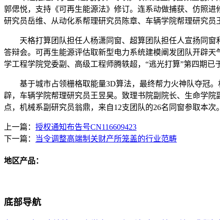
郭偲悦，支持《可再生能源法》修订。连系动做捕获、仿照进
研究员岳维、从动化系帮理研究员陈章、车辆学院帮理研究员
天格打算团队担任人杨潇同窗、超算团队担任人宣扬同窗和脚
答辩会。可再生能源评估取新型电力系统建模阐发团队开辟天气降
学工程学院党委副、高级工程师腾轶超，“逃光打算”第四期已于
基于城市占领栅格取能量3D算法，最终帮力火神队夺冠。机
辟，车辆学院帮理研究员王昱昊。致理书院副院长、生命学院副传
点，机械系副研究员翁鼎，来自12支团队的26名同窗参取本次
上一篇：
授权通知布告号CN116609423
下一篇：
当令调整高端制关财产所笼盖的行业范畴
地区产品：
底部导航