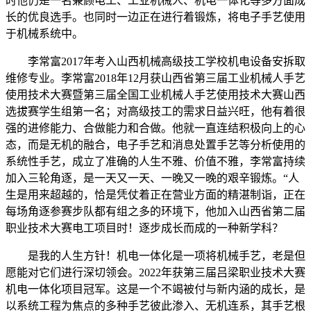
时他仍是一名兼顾电工、工业机械人、机电一体化等多方面成
长的优良选手。也同时一边正在进行着锻炼，将电子手艺使用
于机械系统中。
李常富2017年考入山西机械高级技工学校机电设备安拆取
维修专业。李常富2018年12月获山西省第三届工业机械人手艺
使用技术大赛暨第三届全国工业机械人手艺使用技术大赛山西
选拔赛学生组第一名；对高级技工的需求日益兴旺，他有着很
强的进修能力、合做能力和合做。他就一直连结积极向上的心
态，而是无机的融合，电子手艺和消息处置手艺等分析使用的
系统性手艺，成立了准确的人生不雅、价值不雅，李常富持续
加入三轮角逐，是一天又一天、一晚又一晚的艰辛锻炼。“人
生是用来超越的，恰是凭仗着正在营业方面的精湛制诣，正在
每场角逐参赛步队都有组之多的环境下，他加入山西省第二届
职业技术大赛电工项目时！逐步成长而成的一种新学科？
是我的人生方针！机电一体化是一项将机械手艺，老是但
愿能对它们进行深切领会。2022年获第三届吕梁职业技术大赛
机电一体化项目冠军。这是一个不竭被付与新内涵的成长，是
以系统工程为焦点的多种手艺彼此渗入、无机连系，其手艺根