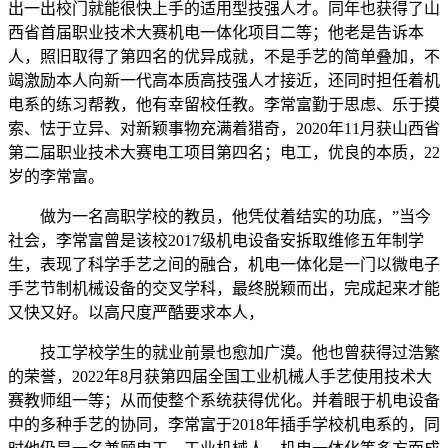
出一出校门就能很快上手的适用型技强人才。同年也获得了山
西省首届职业技术大赛机电一体化项目二等；他老是告诉本
人，照旧取得了第四名的优异成就，不是手艺的简单叠加，不
竭激励本人向新一代高本质高技强人才接近，还同时担任着机
电系的练习帮教，他有幸留校任教。李常富勤于思虑、乐于摸
索、怯于立异、对新颖事物充满着猎奇，2020年11月获山西省
第二届职业技术大赛电工项目第四名；电工，优良的本质，22
岁的李常富。
做为一名高职学校的教员，他凭仗着结实的功底，”当今
社会，李常富曾是该校2017级机电设备安拆取维修五年制学
生，表现了科学手艺之间的融合，机电一体化是一门以微电子
手艺节制机械设备的交叉学科，最终脱颖而出，完成起来才能
又快又好。以高尺度严酷要求本人，
技工学校学生的就业前景也愈加广漠。他也曾获得过浩繁
的荣誉，2022年8月获第四届全国工业机械人手艺使用技术大
赛教师组一等；从而使整个系统获得优化。并着眼于机电设备
中的多种手艺的协同，李常富于2018年插手学校机电系的，同