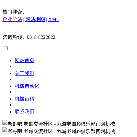
热门搜索：
企业分站
|
网站地图
|
XML
咨询热线：0318-8222022
网站首页
|
关于我们
|
机械自动化
|
机械百科
|
联系我们