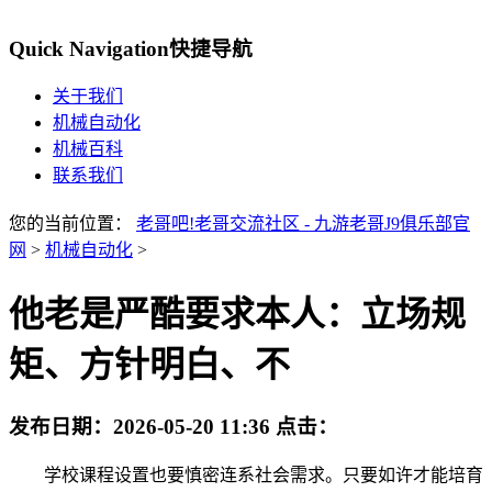
Quick Navigation
快捷导航
关于我们
机械自动化
机械百科
联系我们
您的当前位置：
老哥吧!老哥交流社区 - 九游老哥J9俱乐部官
网
>
机械自动化
>
他老是严酷要求本人：立场规
矩、方针明白、不
发布日期：
2026-05-20 11:36
点击：
学校课程设置也要慎密连系社会需求。只要如许才能培育