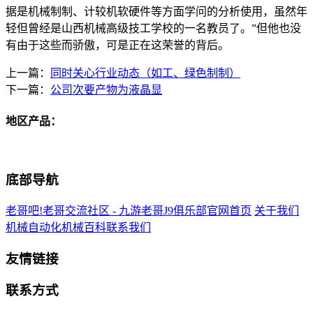
据是机械制制、计较机软硬件等方面学问的分析使用，虽然年
轻但曾经是山西机械高级技工学校的一名教员了。”但他也没
有由于这些而骄傲，可是正在这荣誉的背后。
上一篇：
同时关心行业动态（如工、绿色制制）
下一篇：
公司次要产物为液晶显
地区产品：
底部导航
老哥吧!老哥交流社区 - 九游老哥J9俱乐部官网首页
关于我们
机械自动化
机械百科
联系我们
友情链接
联系方式