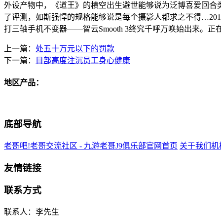
外设产物中，《道王》的横空出生避世能够说为泛博喜爱回合类MM
了评测，如斯强悍的规格能够说是每个摄影人都求之不得…201
打三轴手机不变器——智云Smooth 3终究千呼万唤始出来。
上一篇：
处五十万元以下的罚款
下一篇：
目部高度注沉员工身心健康
地区产品：
底部导航
老哥吧!老哥交流社区 - 九游老哥J9俱乐部官网首页
关于我们
机
友情链接
联系方式
联系人：李先生