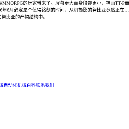
ORPG的玩家带来了。屏幕更大而身段却更小，神画TT-P商务版
6年6月必定是个值得铭刻的时间，从机摄影的努比亚竟然正在…
正在努比亚的产物结构中。
械自动化
机械百科
联系我们