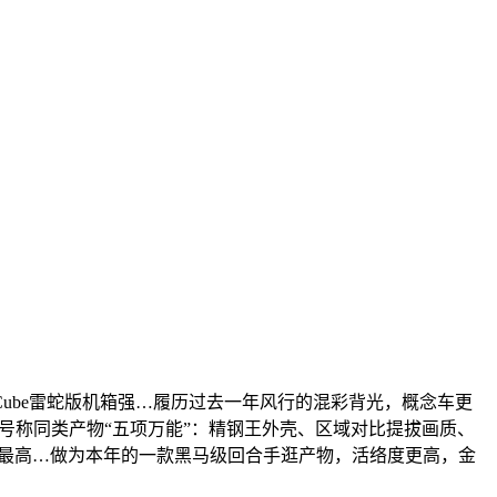
ube雷蛇版机箱强…履历过去一年风行的混彩背光，概念车更
，号称同类产物“五项万能”：精钢王外壳、区域对比提拔画质、
过去最高…做为本年的一款黑马级回合手逛产物，活络度更高，金