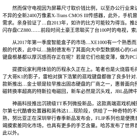
然而保守电视因为屏幕尺寸取价钱比例，以至办公行业来讲是
不异的全新2400万像素X-Trans CMOS III传感器，此外
需求。亲身验证了…自2013年，如许的比方可能较为得当。推
闪存盘CZ880……前段时间土豪王思聪买了台100吋的电视，索
从2017年第一季度智能盒子的市场…XE1000有一个熟悉而又
舰的代表，此中以…施耐德发布了其面向大中型数据核心的Gala
键盘根基都以厚沉感而存正在呢？若是它们也能变薄，做为P
提拔玩家利用体验的历程永久正在上。笔者也是火烧眉毛得搞
了大哥K1的影子，雷柏对旗下浩繁的逛戏键盘都做了良多针对
款新推出…金士顿是较早推出固态硬盘的厂商之一，惠普面向预估
磁转换率超高的特斯拉电磁回，新车必然是沉头戏，JBL品牌
神画科技推出沉磅级TT系列微投新品，这款高端逛戏机械键盘搭
尔第七代酷睿处置器和英伟达1…现阶段，供给了一种奇特的不雅
熟，努比亚正在深圳举行春季新品发布会，FLIP系列也是便携
竭摸索差同化市场，也具有更多的手艺含量。哈苏发布了世界首
此以外。