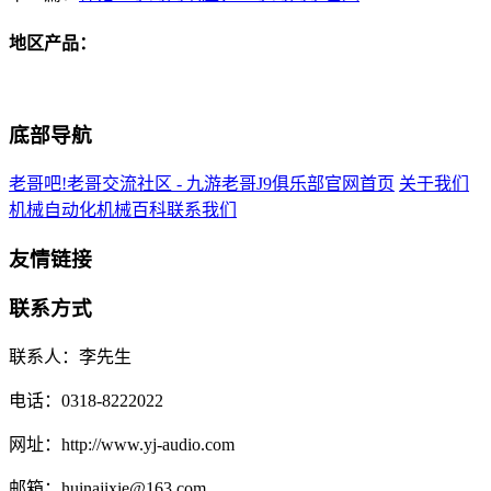
地区产品：
底部导航
老哥吧!老哥交流社区 - 九游老哥J9俱乐部官网首页
关于我们
机械自动化
机械百科
联系我们
友情链接
联系方式
联系人：李先生
电话：0318-8222022
网址：http://www.yj-audio.com
邮箱：huinajixie@163.com