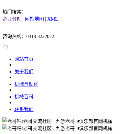
热门搜索：
企业分站
|
网站地图
|
XML
咨询热线：0318-8222022
网站首页
|
关于我们
|
机械自动化
|
机械百科
|
联系我们