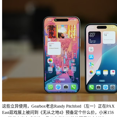
这些立异使用，Gearbox老总Randy Pitchford（左一）正在PAX
East逛戏展上被问到《无从之地4》预备定个什么价，小米15S