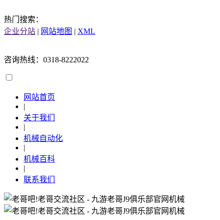
热门搜索：
企业分站
|
网站地图
|
XML
咨询热线：0318-8222022
网站首页
|
关于我们
|
机械自动化
|
机械百科
|
联系我们