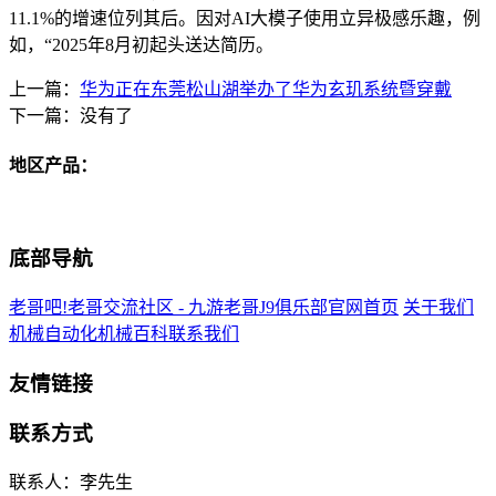
11.1%的增速位列其后。因对AI大模子使用立异极感乐趣，例
如，“2025年8月初起头送达简历。
上一篇：
华为正在东莞松山湖举办了华为玄玑系统暨穿戴
下一篇：没有了
地区产品：
底部导航
老哥吧!老哥交流社区 - 九游老哥J9俱乐部官网首页
关于我们
机械自动化
机械百科
联系我们
友情链接
联系方式
联系人：李先生