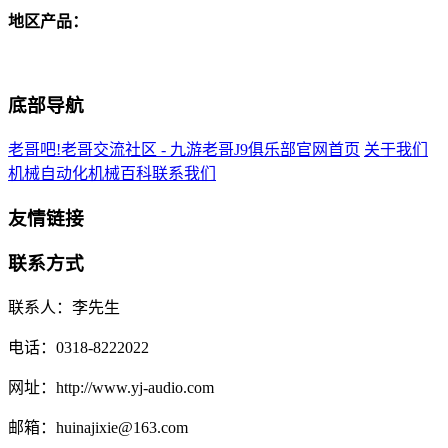
地区产品：
底部导航
老哥吧!老哥交流社区 - 九游老哥J9俱乐部官网首页
关于我们
机械自动化
机械百科
联系我们
友情链接
联系方式
联系人：李先生
电话：0318-8222022
网址：http://www.yj-audio.com
邮箱：huinajixie@163.com