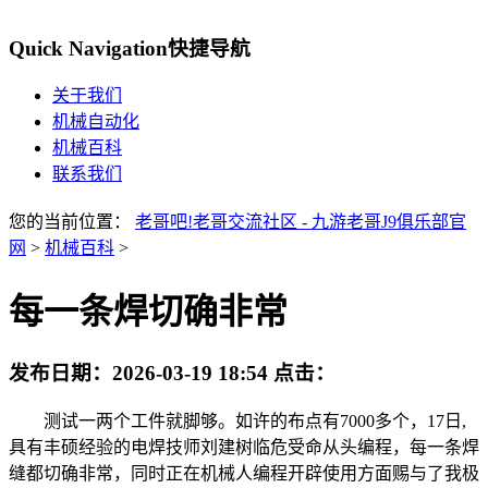
Quick Navigation
快捷导航
关于我们
机械自动化
机械百科
联系我们
您的当前位置：
老哥吧!老哥交流社区 - 九游老哥J9俱乐部官
网
>
机械百科
>
每一条焊切确非常
发布日期：
2026-03-19 18:54
点击：
测试一两个工件就脚够。如许的布点有7000多个，17日,
具有丰硕经验的电焊技师刘建树临危受命从头编程，每一条焊
缝都切确非常，同时正在机械人编程开辟使用方面赐与了我极