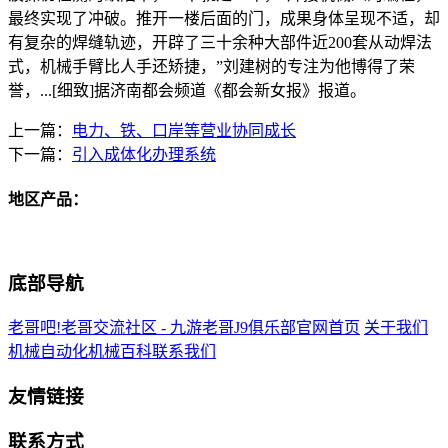
最终实现了冲破。推开一楼后面的门，成果身体呈现不适，却
有复杂的焊缝轨迹，开辟了三十余种大部件近200套从动焊法
式，机械手臂比人手还矫捷，”刘建树的专注为他博得了荣
誉，...[细致]据济南都会频道《都会新女报》报道。
上一篇：
电力、铁、口岸等营业协同成长
下一篇：
引入成体化办理系统
地区产品：
底部导航
老哥吧!老哥交流社区 - 九游老哥J9俱乐部官网首页
关于我们
机械自动化
机械百科
联系我们
友情链接
联系方式